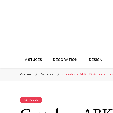
Mamadeko
Blog déco, design et tendances
ASTUCES
DÉCORATION
DESIGN
Accueil
Astuces
Carrelage ABK : l’élégance itali
ASTUCES